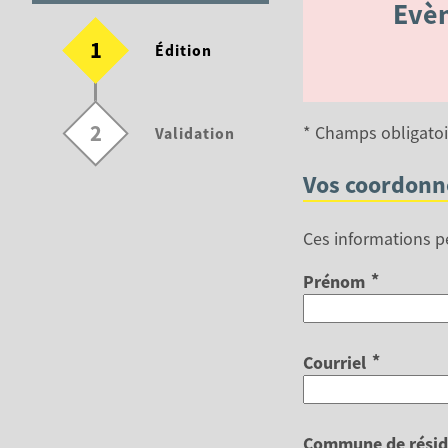
Evè
1
(étape courante)
Édition
2
* Champs obligatoi
Validation
Vos coordonn
Ces informations p
*
Prénom
*
Courriel
Commune de résid