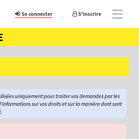
Se connecter
S'inscrire
Ouvrir l
E
Accueil
Mon compte
Mes notifications
Mes demandes
utilisées uniquement pour traiter vos demandes par les
'informations sur vos droits et sur la manière dont sont
é
.